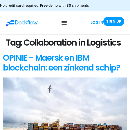
No credit card required.
Free
demo with
30
shipments
SIGN UP
LOG IN
Tag:
Collaboration in Logistics
OPINIE – Maersk en IBM
blockchain: een zinkend schip?